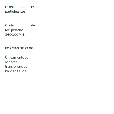
CUPO - 20
participantes
Cuota de
recuperación:
$600.00 MN.
FORMAS DE PAGO
Únicamente se
aceptan
transferencias
bancarias, los
datos bancarios
son los siguientes:
No. de cuenta:
65509676942
No. cuenta CLABE:
014540655096769
421
Nombre del